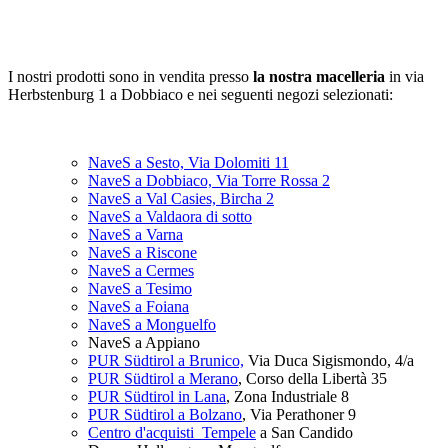
I nostri prodotti sono in vendita presso
la nostra macelleria
in via
Herbstenburg 1 a Dobbiaco e nei seguenti negozi selezionati:
NaveS a Sesto, Via Dolomiti 11
NaveS a Dobbiaco, Via Torre Rossa 2
NaveS a Val Casies, Bircha 2
NaveS a Valdaora di sotto
NaveS a Varna
NaveS a Riscone
NaveS a Cermes
NaveS a Tesimo
NaveS a Foiana
NaveS a Monguelfo
NaveS a Appiano
PUR Südtirol a Brunico,
Via Duca Sigismondo, 4/a
PUR Südtirol a Merano
, Corso della Libertà 35
PUR Südtirol in Lana
, Zona Industriale 8
PUR Südtirol a Bolzano
, Via Perathoner 9
Centro d'acquisti Tempele
a San Candido