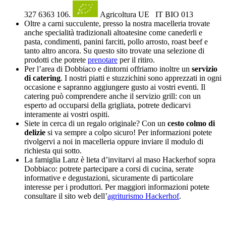
327 6363 106.
Agricoltura UE IT BIO 013
Oltre a carni succulente, presso la nostra macelleria trovate
anche specialità tradizionali altoatesine come canederli e
pasta, condimenti, panini farciti, pollo arrosto, roast beef e
tanto altro ancora. Su questo sito trovate una selezione di
prodotti che potrete
prenotare
per il ritiro.
Per l’area di Dobbiaco e dintorni offriamo inoltre un
servizio
di catering
. I nostri piatti e stuzzichini sono apprezzati in ogni
occasione e sapranno aggiungere gusto ai vostri eventi. Il
catering può comprendere anche il servizio grill: con un
esperto ad occuparsi della grigliata, potrete dedicarvi
interamente ai vostri ospiti.
Siete in cerca di un regalo originale? Con un
cesto colmo di
delizie
si va sempre a colpo sicuro! Per informazioni potete
rivolgervi a noi in macelleria oppure inviare il modulo di
richiesta qui sotto.
La famiglia Lanz è lieta d’invitarvi al maso Hackerhof sopra
Dobbiaco: potrete partecipare a corsi di cucina, serate
informative e degustazioni, sicuramente di particolare
interesse per i produttori. Per maggiori informazioni potete
consultare il sito web dell’
agriturismo Hackerhof
.