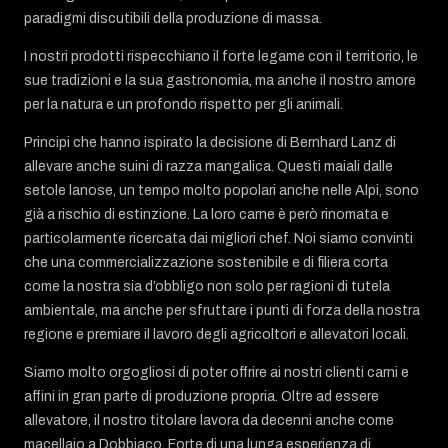
paradigmi discutibili della produzione di massa.
I nostri prodotti rispecchiano il forte legame con il territorio, le
sue tradizioni e la sua gastronomia, ma anche il nostro amore
per la natura e un profondo rispetto per gli animali.
Principi che hanno ispirato la decisione di Bernhard Lanz di
allevare anche suini di razza mangalica. Questi maiali dalle
setole lanose, un tempo molto popolari anche nelle Alpi, sono
già a rischio di estinzione. La loro carne è però rinomata e
particolarmente ricercata dai migliori chef. Noi siamo convinti
che una commercializzazione sostenibile e di filiera corta
come la nostra sia d’obbligo non solo per ragioni di tutela
ambientale, ma anche per sfruttare i punti di forza della nostra
regione e premiare il lavoro degli agricoltori e allevatori locali.
Siamo molto orgogliosi di poter offrire ai nostri clienti carni e
affini in gran parte di produzione propria. Oltre ad essere
allevatore, il nostro titolare lavora da decenni anche come
macellaio a Dobbiaco. Forte di una lunga esperienza di