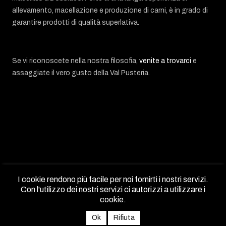
allevamento, macellazione e produzione di carni, è in grado di
garantire prodotti di qualità superlativa.
Se vi riconoscete nella nostra filosofia,
venite a trovarci
e
assaggiate il vero gusto della Val Pusteria.
I cookie rendono più facile per noi fornirti i nostri servizi.
Con l'utilizzo dei nostri servizi ci autorizzi a utilizzare i
cookie.
Copyright 2018 Bernhard Lanz...sito web:
Ausserhofer Webdesign
Ok
Rifiuta